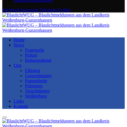
Datenschutzerklärung
Facebook
Instagram
Telegram
Twitter
Home
News
Feuerwehr
Polizei
Rettungsdienst
Orte
Ellingen
Gunzenhausen
Pappenheim
Polsingen
Treuchtlingen
Weißenburg
Links
Kontakt